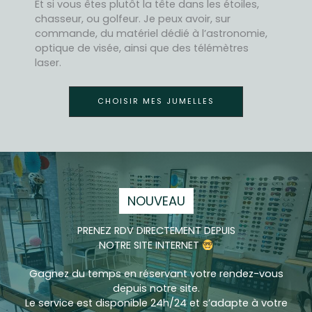
Et si vous êtes plutôt la tête dans les étoiles,
chasseur, ou golfeur. Je peux avoir, sur
commande, du matériel dédié à l’astronomie,
optique de visée, ainsi que des télémètres
laser.
CHOISIR MES JUMELLES
NOUVEAU
PRENEZ RDV DIRECTEMENT DEPUIS
NOTRE SITE INTERNET
Gagnez du temps en réservant votre rendez-vous
depuis notre site.
Le service est disponible 24h/24 et s’adapte à votre