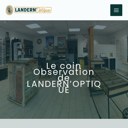
Aller
au
contenu
Le coin
Observation
de
LANDERN’OPTIQ
UE​